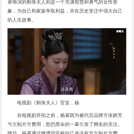
幂饰演的斛珠夫人则是一个充满智慧和勇气的女性形
象，为自己和家族争取利益，并在历史变迁中强大自己
的人生故事。
电视剧《斛珠夫人》官宣，杨
在电视剧开拍之前，杨幂因为被代言品牌方张娇芳
亏欠制片方费用，怒扔黑伞的一幕引发了网友的关注。
随后，杨幂通过微博回应称自己并没有亏欠制片方费