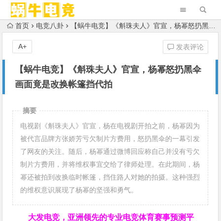
首页
电竞八卦
【蜗牛电竞】《斛珠夫人》官宣，杨幂怒扔黑伞画面竟是改换帐篷挡代拍
A+
发表评论
【蜗牛电竞】《斛珠夫人》官宣，杨幂怒扔黑伞
画面竟是改换帐篷挡代拍
摘要
电视剧《斛珠夫人》官宣，杨在电视剧开拍之前，杨幂因为
被代言品牌方张娇芳亏欠制片方费用，怒扔黑伞的一幕引发
了网友的关注。随后，杨幂通过微博回应称自己并没有亏欠
制片方费用，并将维权事宜交给了律师处理。在此期间，杨
幂还被拍到改换临时帐篷，挡住路人对她的拍摄。这种强烈
的维权意识展现了杨幂的坚强和勇气。
大发电竞，亚洲领先的专业电竞体育赛事预测平