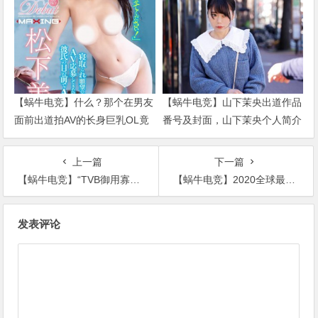
乎是0的超级新秀！
【蜗牛电竞】什么？那个在男友
【蜗牛电竞】山下茉央出道作品
面前出道拍AV的长身巨乳OL竟
番号及封面，山下茉央个人简介
然被无码卖家捕获下马了！
上一篇
下一篇
【蜗牛电竞】“TVB御用寡妇”，杨怡姐姐打败佘诗曼张柏芝成最美港星
【蜗牛电竞】2020全球最美女性评选靠谱吗？杨颖未上榜热巴刘亦菲排名靠后
文
发表评论
章
导
航