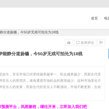
首页
电
静分道扬镳，今50岁无戏可拍沦为18线
发表评论
能静分道扬镳，今50岁无戏可拍沦为18线
是如今，音乐市场已经变得越来越单一、机会越来越少，而新生代音
牌音乐人的庾澄庆，难免遭遇市场机会的逐渐减少。这种市场变化不
牌音乐人的发展，而新生代的音乐人不断涌动，市场不断更新，生命
事预测平台，风雨兼程，继往开来，立即加入我们吧