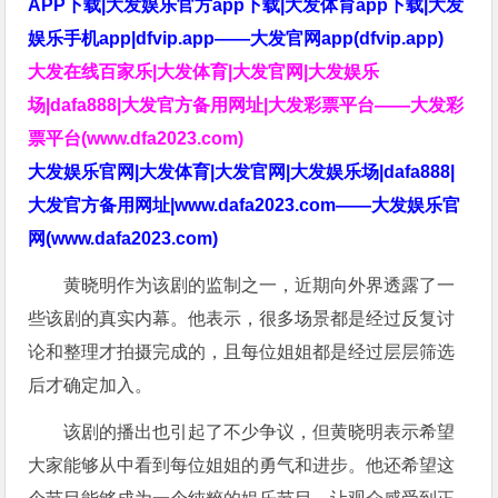
APP下载|大发娱乐官方app下载|大发体育app下载|大发
娱乐手机app|dfvip.app——大发官网app(dfvip.app)
大发在线百家乐|大发体育|大发官网|大发娱乐
场|dafa888|大发官方备用网址|大发彩票平台——大发彩
票平台(www.dfa2023.com)
大发娱乐官网|大发体育|大发官网|大发娱乐场|dafa888|
大发官方备用网址|www.dafa2023.com——大发娱乐官
网(www.dafa2023.com)
黄晓明作为该剧的监制之一，近期向外界透露了一
些该剧的真实内幕。他表示，很多场景都是经过反复讨
论和整理才拍摄完成的，且每位姐姐都是经过层层筛选
后才确定加入。
该剧的播出也引起了不少争议，但黄晓明表示希望
大家能够从中看到每位姐姐的勇气和进步。他还希望这