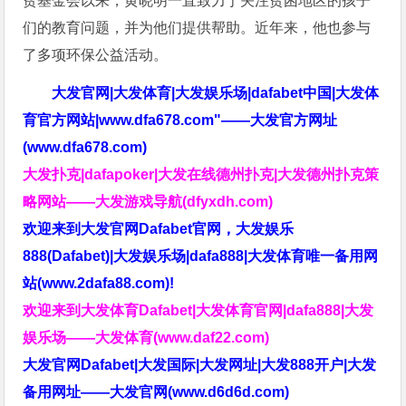
贫基金会以来，黄晓明一直致力于关注贫困地区的孩子
们的教育问题，并为他们提供帮助。近年来，他也参与
了多项环保公益活动。
大发官网|大发体育|大发娱乐场|dafabet中国|大发体
育官方网站|www.dfa678.com"——大发官方网址
(www.dfa678.com)
大发扑克|dafapoker|大发在线德州扑克|大发德州扑克策
略网站——大发游戏导航(dfyxdh.com)
欢迎来到大发官网Dafabet官网，大发娱乐
888(Dafabet)|大发娱乐场|dafa888|大发体育唯一备用网
站(www.2dafa88.com)!
欢迎来到大发体育Dafabet|大发体育官网|dafa888|大发
娱乐场——大发体育(www.daf22.com)
大发官网Dafabet|大发国际|大发网址|大发888开户|大发
备用网址——大发官网(www.d6d6d.com)