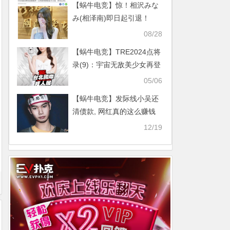
【蜗牛电竞】惊！相沢みな
み(相泽南)即日起引退！
08/28
【蜗牛电竞】TRE2024点将
录(9)：宇宙无敌美少女再登
板！
05/06
【蜗牛电竞】发际线小吴还
清债款, 网红真的这么赚钱
吗?
12/19