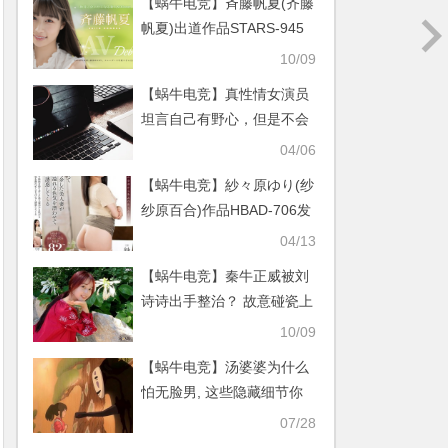
【蜗牛电竞】斉藤帆夏(齐藤
帆夏)出道作品STARS-945
发布！美乳神腰小恶魔！
10/09
SOD STAR顶尖新秀湿润出
【蜗牛电竞】真性情女演员
道！
坦言自己有野心，但是不会
伤害别人曾因恶评想摔手
04/06
【蜗牛电竞】紗々原ゆり(纱
纱原百合)作品HBAD-706发
布！性欲持续高涨的巨臀美
04/13
人妻，和婚前的秘密SEX对
【蜗牛电竞】秦牛正威被刘
象再续前缘
诗诗出手整治？ 故意碰瓷上
位反被教训
10/09
【蜗牛电竞】汤婆婆为什么
怕无脸男, 这些隐藏细节你
看懂了吗
07/28