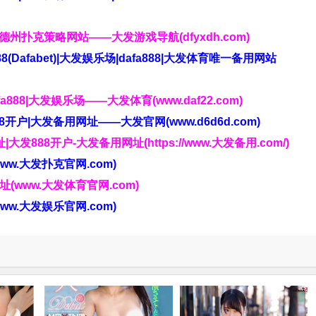
发德州扑克策略网站——大发游戏导航(dfyxdh.com)
Dafabet)|大发娱乐场|dafa888|大发体育唯一备用网站
888|大发娱乐场——大发体育(www.daf22.com)
8开户|大发备用网址——大发官网(www.d6d6d.com)
发888开户-大发备用网址(https://www.大发备用.com/)
w.大发扑克官网.com)
www.大发体育官网.com)
w.大发娱乐官网.com)