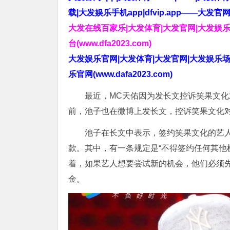
载|大发娱乐手机app|dfvip.app——大发官网app
大发在线百家乐|大发体育|大发官网|大发娱乐
台(www.dfa2023.com)
大发娱乐官网|大发体育|大发官网|大发娱乐场|da
乐官网(www.dafa2023.com)
最近，MC天佑因为发长文控诉笑果文
前，池子也在微博上发长文，控诉笑果文化
池子在长文中表示，签约笑果文化的艺人
款。其中，有一条规定是“不得签约任何其他
着，如果艺人想要尝试新的机会，他们必须
金。