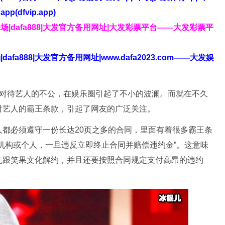
(dfvip.app)
场|dafa888|大发官方备用网址|大发彩票平台——大发彩票平
fa888|大发官方备用网址|www.dafa2023.com——大发娱
化对待艺人的不公，在娱乐圈引起了不小的波澜。而就在不久
对艺人的霸王条款，引起了网友的广泛关注。
都必须遵守一份长达20页之多的合同，里面有着很多霸王条
机构或个人，一旦违反立即终止合同并赔偿违约金”。这意味
先跟笑果文化解约，并且还要按照合同规定支付高昂的违约