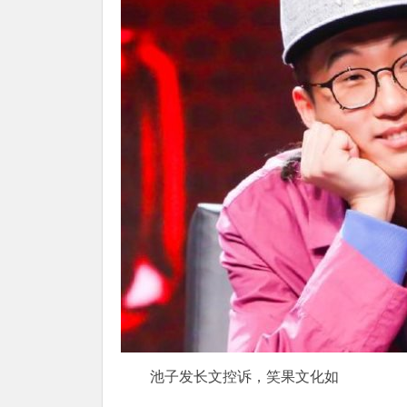
池子发长文控诉，笑果文化如