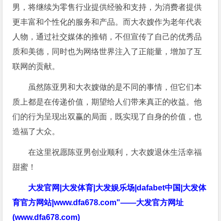
男，将继续为零售行业提供经验和支持，为消费者提供
更丰富和个性化的服务和产品。而大衣嫂作为老年代表
人物，通过社交媒体的推销，不但宣传了自己的优秀品
质和美德，同时也为网络世界注入了正能量，增加了互
联网的贡献。
虽然陈亚男和大衣嫂做的是不同的事情，但它们本
质上都是在传递价值，期望给人们带来真正的收益。他
们的行为呈现出双赢的局面，既实现了自身的价值，也
造福了大众。
在这里祝愿陈亚男创业顺利，大衣嫂退休生活幸福
甜蜜！
大发官网|大发体育|大发娱乐场|dafabet中国|大发体
育官方网站|www.dfa678.com"——大发官方网址
(www.dfa678.com)