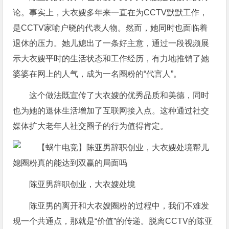
论。事实上，大衣嫂多年来一直在为CCTV默默工作，
是CCTV家喻户晓的代表人物。然而，她同时也面临着
退休的压力。她儿媳出了一条好主意，通过一段视频展
示大衣嫂平时的生活状态和工作经历，有力地推销了她
婆婆在网上的人气，成为一名圈粉的“代言人”。
这个做法既宣传了大衣嫂的优秀品质和美德，同时
也为她的退休生活增加了互联网接入点。这种通过社交
媒体扩大老年人社交圈子的行为值得肯定。
陈亚男辞职创业，大衣嫂处境
陈亚男的离开和大衣嫂圈粉的过程中，我们不难发
现一个共通点，那就是“价值”的传递。脱离CCTV的陈亚