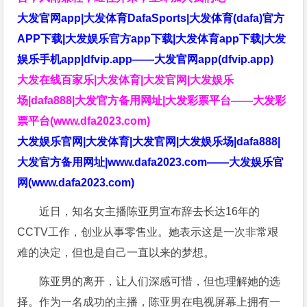
大发官网app|大发体育DafaSports|大发体育(dafa)官方
APP下载|大发娱乐官方app下载|大发体育app下载|大发
娱乐手机app|dfvip.app——大发官网app(dfvip.app)
大发在线百家乐|大发体育|大发官网|大发娱乐
场|dafa888|大发官方备用网址|大发彩票平台——大发彩
票平台(www.dfa2023.com)
大发娱乐官网|大发体育|大发官网|大发娱乐场|dafa888|
大发官方备用网址|www.dafa2023.com——大发娱乐官
网(www.dafa2023.com)
近日，知名女主播陈亚男宣布辞去长达16年的
CCTV工作，创业从事零售业。她表示这是一次非常艰
难的决定，但也是自己一直以来的梦想。
陈亚男的离开，让人们深感可惜，但也理解她的选
择。作为一名成功的主播，陈亚男在电视屏幕上拥有一