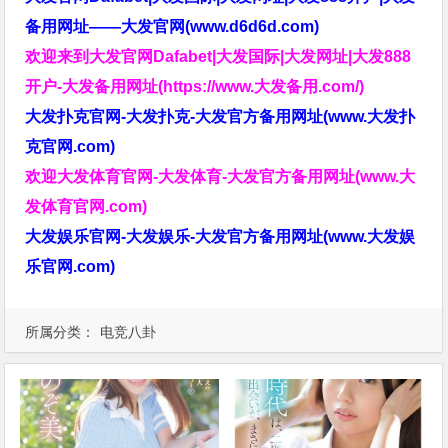
备用网址——大发官网(www.d6d6d.com)
欢迎来到大发官网Dafabet|大发国际|大发网址|大发888
开户-大发备用网址(https://www.大发备用.com/)
大发扑克官网-大发扑克-大发官方备用网址(www.大发扑
克官网.com)
欢迎大发体育官网-大发体育-大发官方备用网址(www.大
发体育官网.com)
大发娱乐官网-大发娱乐-大发官方备用网址(www.大发娱
乐官网.com)
所属分类：
电竞八卦