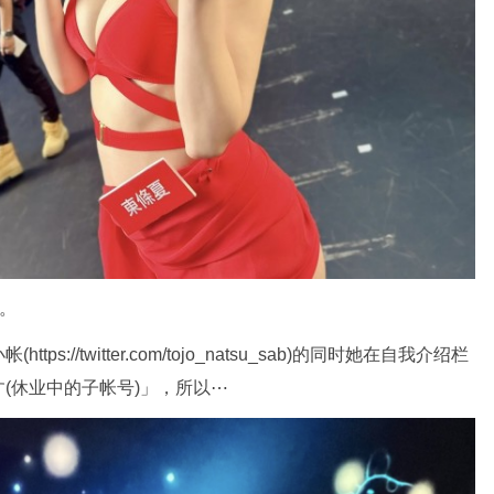
了。
://twitter.com/tojo_natsu_sab)的同时她在自我介绍栏
(休业中的子帐号)」，所以⋯