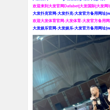
欢迎来到大发官网Dafabet|大发国际|大发网址|大
大发扑克官网-大发扑克-大发官方备用网址(ww
欢迎大发体育官网-大发体育-大发官方备用网址(
大发娱乐官网-大发娱乐-大发官方备用网址(ww