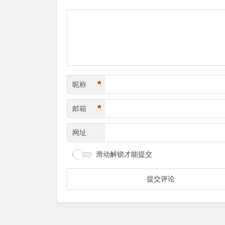
*
昵称
*
邮箱
网址
滑动解锁才能提交