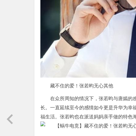
藏不住的爱！张若昀无心其他
在众所周知的情况下，张若昀与唐嫣的
长。一直延续至今的感情如今更是升华为幸
福生活。张若昀也在派送妈妈亲手做的特色