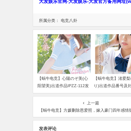
大发娱乐官网-大发娱乐-大发官方备用网址(ww
所属分类：
电竞八卦
【蜗牛电竞】心陽のぞ美(心
【蜗牛电竞】渚爱梨
阳望美)出道作品IPZZ-112发
り)出道作品番号及
布！比偶像更偶像的脸蛋！
爱梨个人简介
经验值几乎是0的超级新秀！
上一篇
【蜗牛电竞】方媛删除恩爱照，嫁入豪门四年感情疑似生变？生日没收
发表评论