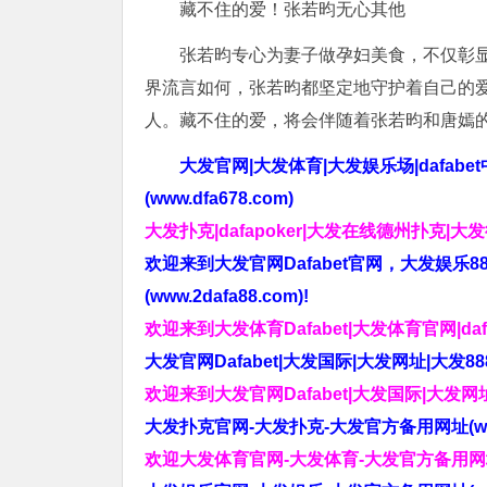
藏不住的爱！张若昀无心其他
张若昀专心为妻子做孕妇美食，不仅彰
界流言如何，张若昀都坚定地守护着自己的
人。藏不住的爱，将会伴随着张若昀和唐嫣
大发官网|大发体育|大发娱乐场|dafabet
(www.dfa678.com)
大发扑克|dafapoker|大发在线德州扑克|大
欢迎来到大发官网Dafabet官网，大发娱乐888(
(www.2dafa88.com)!
欢迎来到大发体育Dafabet|大发体育官网|dafa
大发官网Dafabet|大发国际|大发网址|大发88
欢迎来到大发官网Dafabet|大发国际|大发网址|大
大发扑克官网-大发扑克-大发官方备用网址(ww
欢迎大发体育官网-大发体育-大发官方备用网址(