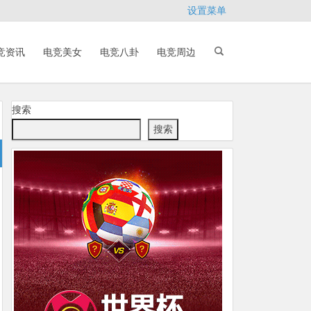
设置菜单
竞资讯
电竞美女
电竞八卦
电竞周边
搜索
搜索