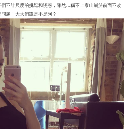
子們不計尺度的挑逗和誘惑，雖然…稱不上泰山崩於前面不改
是問題！大大們說是不是阿？！