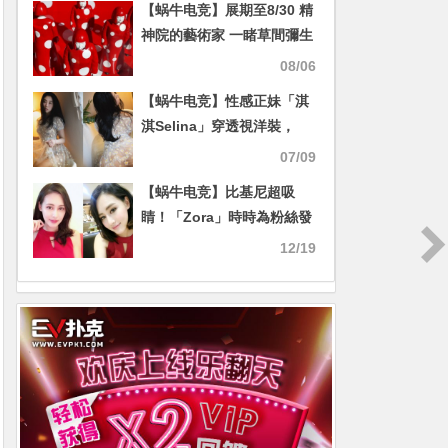
【蜗牛电竞】展期至8/30 精
神院的藝術家 一睹草間彌生
的奇幻世界
08/06
【蜗牛电竞】性感正妹「淇
淇Selina」穿透視洋裝，
「蜜臀出水」畫面超養眼！
07/09
【蜗牛电竞】比基尼超吸
睛！「Zora」時時為粉絲發
福利，巨美雙峰白嫩美腿讓
12/19
人一覽無遺理智全斷！