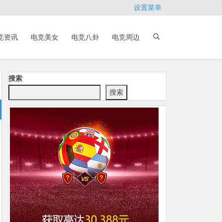
设置菜单
竞资讯
电竞美女
电竞八卦
电竞周边
搜索
搜索