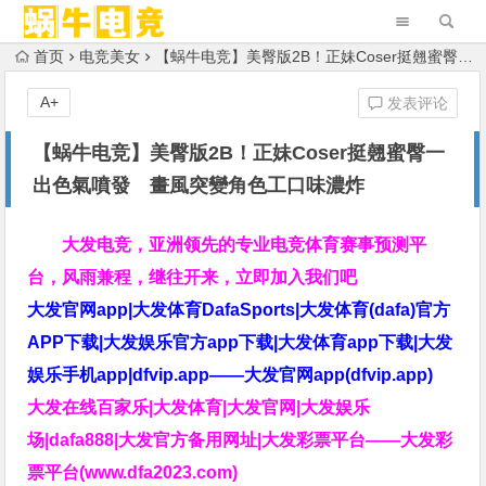
首页
电竞美女
【蜗牛电竞】美臀版2B！正妹Coser挺翹蜜臀一出色氣噴發 畫風突變角色工口味濃炸
A+
发表评论
【蜗牛电竞】美臀版2B！正妹Coser挺翹蜜臀一
出色氣噴發 畫風突變角色工口味濃炸
大发电竞，亚洲领先的专业电竞体育赛事预测平
台，风雨兼程，继往开来，立即加入我们吧
大发官网app|大发体育DafaSports|大发体育(dafa)官方
APP下载|大发娱乐官方app下载|大发体育app下载|大发
娱乐手机app|dfvip.app——大发官网app(dfvip.app)
大发在线百家乐|大发体育|大发官网|大发娱乐
场|dafa888|大发官方备用网址|大发彩票平台——大发彩
票平台(www.dfa2023.com)