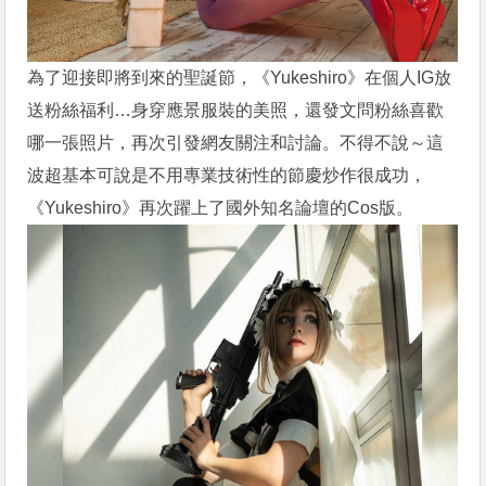
為了迎接即將到來的聖誕節，《Yukeshiro》在個人IG放
送粉絲福利…身穿應景服裝的美照，還發文問粉絲喜歡
哪一張照片，再次引發網友關注和討論。不得不說～這
波超基本可說是不用專業技術性的節慶炒作很成功，
《Yukeshiro》再次躍上了國外知名論壇的Cos版。