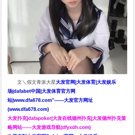
文＼假文青派大星
大发官网|大发体育|大发娱乐
场|dafabet中国|大发体育官方网
站|www.dfa678.com"——大发官方网址
(www.dfa678.com)
大发扑克|dafapoker|大发在线德州扑克|大发德州扑克策
略网站——大发游戏导航(dfyxdh.com)