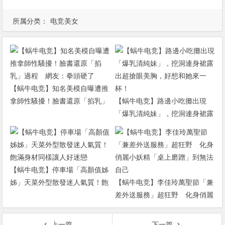
所属分类：
电竞美女
【蜗牛电竞】知名美模自曝遭推
拿師性騷擾！臉書還原「掐乳」
【蜗牛电竞】路邊小吃攤出現
過程 網友：拳頭硬了
「爆乳清純妹」，挖洞連身裙露
出超搶眼美胸，好想和她來一
杯！
【蜗牛电竞】停車場「高顏值姊
姊」天菜外型散發迷人氣質！飽
【蜗牛电竞】李佳玲萬聖節「兼
滿身材同樣讓人好迷戀
差外送服務」超狂野 化身俏麗
小妖精「桌上磨蹭」到無法自己
上一篇
下一篇