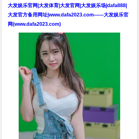
大发娱乐官网|大发体育|大发官网|大发娱乐场|dafa888|
大发官方备用网址|www.dafa2023.com——大发娱乐官
网(www.dafa2023.com)