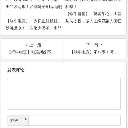
【蜗牛电竞】「笑容甜心」比基
【蜗牛电竞】「大奶正妹櫃姐」
尼裝太殺，傲人曲線好讓人瘋狂
沙灘戲水！「白嫩大長輩」出門
喔！
吹海風！台灣妹子94孝順啊～
上一篇
下一篇
【蜗牛电竞】俄羅斯妹不知被出賣…「無罩激凸」NG照流出 興奮敏感體讓網友嗨翻啦
【蜗牛电竞】不科學！長腿正妹自備一對「混圓大球」好猖狂…「乳夾攻勢」讓人招架不住
文
发表评论
章
导
航
*
昵称