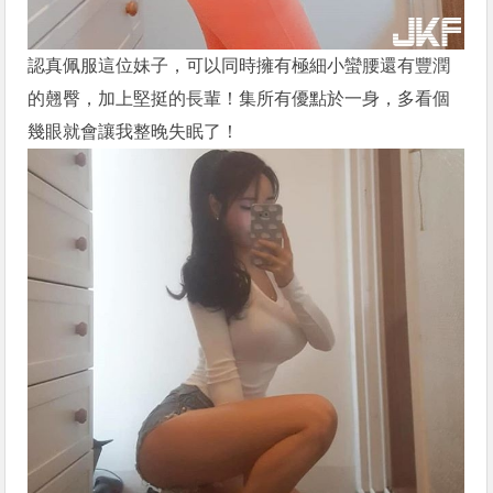
認真佩服這位妹子，可以同時擁有極細小蠻腰還有豐潤
的翹臀，加上堅挺的長輩！集所有優點於一身，多看個
幾眼就會讓我整晚失眠了！