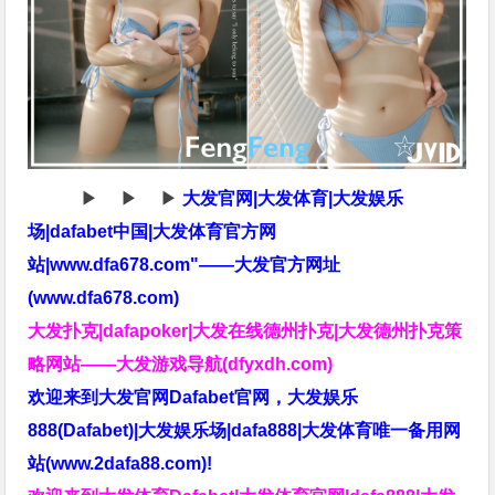
▶ ▶ ▶
大发官网|大发体育|大发娱乐
场|dafabet中国|大发体育官方网
站|www.dfa678.com"——大发官方网址
(www.dfa678.com)
大发扑克|dafapoker|大发在线德州扑克|大发德州扑克策
略网站——大发游戏导航(dfyxdh.com)
欢迎来到大发官网Dafabet官网，大发娱乐
888(Dafabet)|大发娱乐场|dafa888|大发体育唯一备用网
站(www.2dafa88.com)!