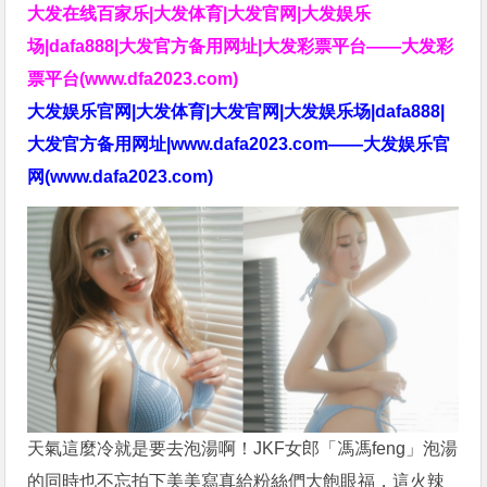
大发在线百家乐|大发体育|大发官网|大发娱乐
场|dafa888|大发官方备用网址|大发彩票平台——大发彩
票平台(www.dfa2023.com)
大发娱乐官网|大发体育|大发官网|大发娱乐场|dafa888|
大发官方备用网址|www.dafa2023.com——大发娱乐官
网(www.dafa2023.com)
天氣這麼冷就是要去泡湯啊！JKF女郎「馮馮feng」泡湯
的同時也不忘拍下美美寫真給粉絲們大飽眼福，這火辣