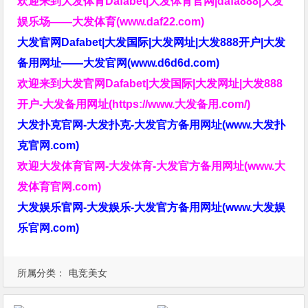
欢迎来到大发体育Dafabet|大发体育官网|dafa888|大发
娱乐场——大发体育(www.daf22.com)
大发官网Dafabet|大发国际|大发网址|大发888开户|大发
备用网址——大发官网(www.d6d6d.com)
欢迎来到大发官网Dafabet|大发国际|大发网址|大发888
开户-大发备用网址(https://www.大发备用.com/)
大发扑克官网-大发扑克-大发官方备用网址(www.大发扑
克官网.com)
欢迎大发体育官网-大发体育-大发官方备用网址(www.大
发体育官网.com)
大发娱乐官网-大发娱乐-大发官方备用网址(www.大发娱
乐官网.com)
所属分类：
电竞美女