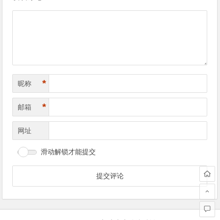
章
导
航
*
昵称
*
邮箱
网址
滑动解锁才能提交