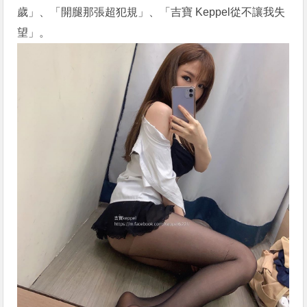
歲」、「開腿那張超犯規」、「吉寶 Keppel從不讓我失
望」。