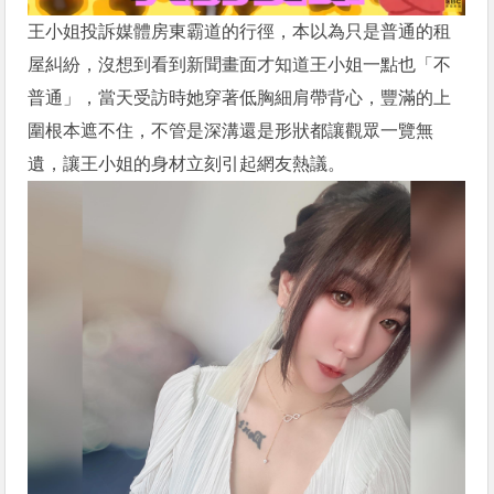
王小姐投訴媒體房東霸道的行徑，本以為只是普通的租
屋糾紛，沒想到看到新聞畫面才知道王小姐一點也「不
普通」，當天受訪時她穿著低胸細肩帶背心，豐滿的上
圍根本遮不住，不管是深溝還是形狀都讓觀眾一覽無
遺，讓王小姐的身材立刻引起網友熱議。