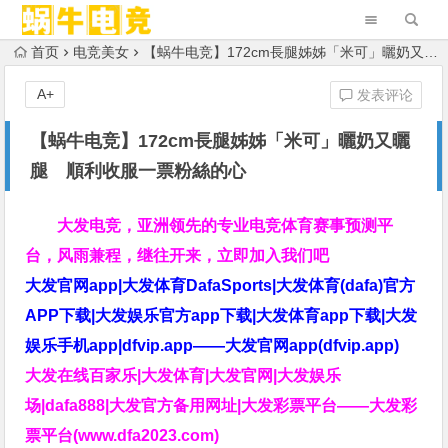
首页
电竞美女
【蜗牛电竞】172cm長腿姊姊「米可」曬奶又曬腿 順利收服一票粉絲的心
A+
发表评论
【蜗牛电竞】172cm長腿姊姊「米可」曬奶又曬
腿 順利收服一票粉絲的心
大发电竞，亚洲领先的专业电竞体育赛事预测平
台，风雨兼程，继往开来，立即加入我们吧
大发官网app|大发体育DafaSports|大发体育(dafa)官方
APP下载|大发娱乐官方app下载|大发体育app下载|大发
娱乐手机app|dfvip.app——大发官网app(dfvip.app)
大发在线百家乐|大发体育|大发官网|大发娱乐
场|dafa888|大发官方备用网址|大发彩票平台——大发彩
票平台(www.dfa2023.com)