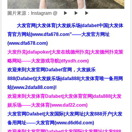
圖片來源：Instagram @ ▶ ▶ ▶
大发官网|大发体育|大发娱乐场|dafabet中国|大发体
育官方网站|www.dfa678.com"——大发官方网址
(www.dfa678.com)
大发扑克|dafapoker|大发在线德州扑克|大发德州扑克策
略网站——大发游戏导航(dfyxdh.com)
欢迎来到大发官网Dafabet官网，大发娱乐
888(Dafabet)|大发娱乐场|dafa888|大发体育唯一备用网
站(www.2dafa88.com)!
欢迎来到大发体育Dafabet|大发体育官网|dafa888|大发
娱乐场——大发体育(www.daf22.com)
大发官网Dafabet|大发国际|大发网址|大发888开户|大发
备用网址——大发官网(www.d6d6d.com)
欢迎来到大发官网Dafabet|大发国际|大发网址|大发888