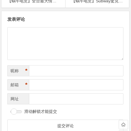
【蜗牛电竞】全台最大情趣精品百貨JR「正妹店員」超火辣 脫衣掃條碼服務一百分
【蜗牛电竞】Subway驚見「白皙巨乳正妹」排隊！中空洋裝挺「雪白雙球」飄散陣陣奶香！
文
发表评论
章
导
航
*
昵称
*
邮箱
网址
滑动解锁才能提交