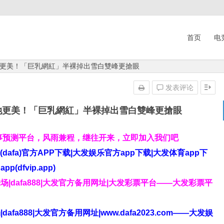
首页
电
更美！「巨乳網紅」半裸掉出雪白雙峰更搶眼
发表评论
她更美！「巨乳網紅」半裸掉出雪白雙峰更搶眼
事预测平台，风雨兼程，继往开来，立即加入我们吧
育(dafa)官方APP下载|大发娱乐官方app下载|大发体育app下
(dfvip.app)
场|dafa888|大发官方备用网址|大发彩票平台——大发彩票平
fa888|大发官方备用网址|www.dafa2023.com——大发娱