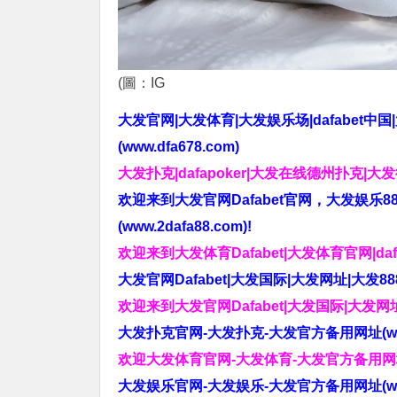
(圖：IG
大发官网|大发体育|大发娱乐场|dafabet中国
(www.dfa678.com)
大发扑克|dafapoker|大发在线德州扑克|大
欢迎来到大发官网Dafabet官网，大发娱乐888(
(www.2dafa88.com)!
欢迎来到大发体育Dafabet|大发体育官网|dafa
大发官网Dafabet|大发国际|大发网址|大发88
欢迎来到大发官网Dafabet|大发国际|大发网址|大
大发扑克官网-大发扑克-大发官方备用网址(ww
欢迎大发体育官网-大发体育-大发官方备用网址(
大发娱乐官网-大发娱乐-大发官方备用网址(ww