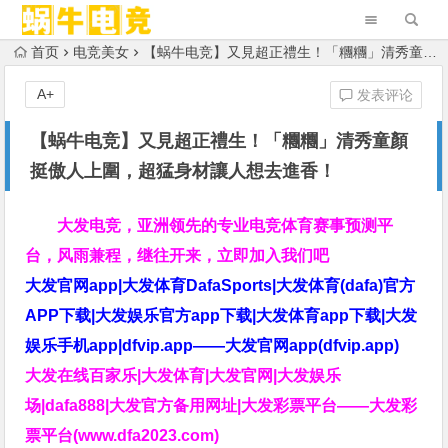
首页
电竞美女
【蜗牛电竞】又見超正禮生！「糰糰」清秀童顏挺傲人上圍，超猛身材讓人想去進香！
A+
发表评论
【蜗牛电竞】又見超正禮生！「糰糰」清秀童顏
挺傲人上圍，超猛身材讓人想去進香！
大发电竞，亚洲领先的专业电竞体育赛事预测平
台，风雨兼程，继往开来，立即加入我们吧
大发官网app|大发体育DafaSports|大发体育(dafa)官方
APP下载|大发娱乐官方app下载|大发体育app下载|大发
娱乐手机app|dfvip.app——大发官网app(dfvip.app)
大发在线百家乐|大发体育|大发官网|大发娱乐
场|dafa888|大发官方备用网址|大发彩票平台——大发彩
票平台(www.dfa2023.com)