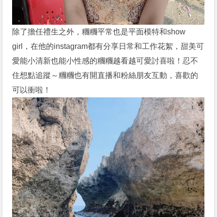
除了擔任禮生之外，糰糰平常也是平面模特和show
girl，在他的instagram都有分享日常和工作花絮，甜美可
愛能小清新也能小性感的糰糰越看越可愛討喜啦！忍不
住想點追蹤～糰糰也有開直播和粉絲朋友互動，喜歡的
可以衝啦！