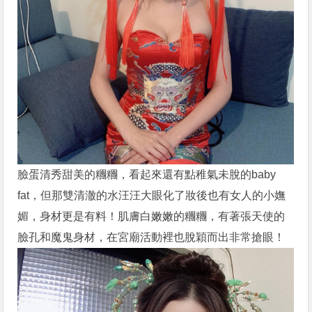
臉蛋清秀甜美的糰糰，看起來還有點稚氣未脫的baby
fat，但那雙清澈的水汪汪大眼化了妝後也有女人的小嫵
媚，身材更是有料！肌膚白嫩嫩的糰糰，有著張天使的
臉孔和魔鬼身材，在宮廟活動裡也脫穎而出非常搶眼！