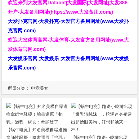
欢迎来到大发官网Dafabet|大发国际|大发网址|大发888
开户-大发备用网址(https://www.大发备用.com/)
大发扑克官网-大发扑克-大发官方备用网址(www.大发扑
克官网.com)
欢迎大发体育官网-大发体育-大发官方备用网址(www.大
发体育官网.com)
大发娱乐官网-大发娱乐-大发官方备用网址(www.大发娱
乐官网.com)
所属分类：
电竞美女
【蜗牛电竞】知名美模自曝遭推
拿師性騷擾！臉書還原「掐乳」
【蜗牛电竞】路邊小吃攤出現