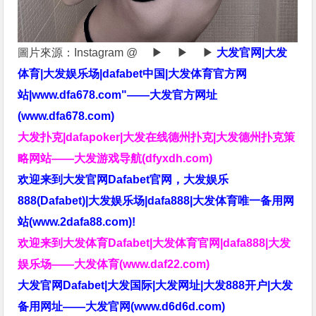
圖片來源：Instagram @ ▶ ▶ ▶
大发官网|大发
体育|大发娱乐场|dafabet中国|大发体育官方网
站|www.dfa678.com"——大发官方网址
(www.dfa678.com)
大发扑克|dafapoker|大发在线德州扑克|大发德州扑克策
略网站——大发游戏导航(dfyxdh.com)
欢迎来到大发官网Dafabet官网，大发娱乐
888(Dafabet)|大发娱乐场|dafa888|大发体育唯一备用网
站(www.2dafa88.com)!
欢迎来到大发体育Dafabet|大发体育官网|dafa888|大发
娱乐场——大发体育(www.daf22.com)
大发官网Dafabet|大发国际|大发网址|大发888开户|大发
备用网址——大发官网(www.d6d6d.com)