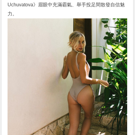
Uchuvatova》眉眼中充滿霸氣、舉手投足間散發自信魅
力。