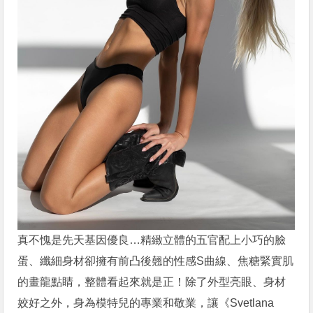
真不愧是先天基因優良…精緻立體的五官配上小巧的臉
蛋、纖細身材卻擁有前凸後翹的性感S曲線、焦糖緊實肌
的畫龍點睛，整體看起來就是正！除了外型亮眼、身材
姣好之外，身為模特兒的專業和敬業，讓《Svetlana