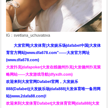
IG：svetlana_uchuvatova
大发官网|大发体育|大发娱乐场|dafabet中国|大发体
育官方网站|www.dfa678.com"——大发官方网址
(www.dfa678.com)
大发扑克|dafapoker|大发在线德州扑克|大发德州扑克策
略网站——大发游戏导航(dfyxdh.com)
欢迎来到大发官网Dafabet官网，大发娱乐
888(Dafabet)|大发娱乐场|dafa888|大发体育唯一备用网
站(www.2dafa88.com)!
欢迎来到大发体育Dafabet|大发体育官网|dafa888|大发