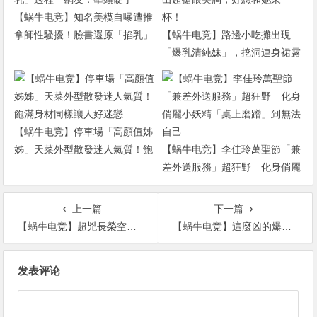
【蜗牛电竞】知名美模自曝遭推
拿師性騷擾！臉書還原「掐乳」
【蜗牛电竞】路邊小吃攤出現
過程 網友：拳頭硬了
「爆乳清純妹」，挖洞連身裙露
出超搶眼美胸，好想和她來一
杯！
【蜗牛电竞】停車場「高顏值姊
姊」天菜外型散發迷人氣質！飽
【蜗牛电竞】李佳玲萬聖節「兼
滿身材同樣讓人好迷戀
差外送服務」超狂野 化身俏麗
小妖精「桌上磨蹭」到無法自己
上一篇
下一篇
【蜗牛电竞】超兇長榮空姐「深藏不露」好驚人，比基尼炸「雪白美胸」，豐滿到鄉民狂推：喔喔喔喔！
【蜗牛电竞】這麼凶的爆乳女王！「安希」化身手遊角色，兩片布料包不住「白嫩大肉包」
文
发表评论
章
导
航