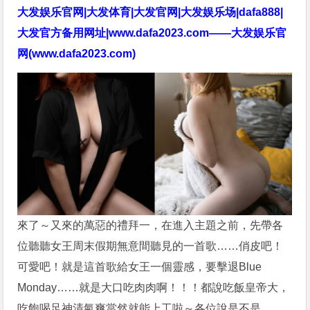
大发娱乐官网|大发体育|大发官网|大发娱乐场|dafa888|
大发官方备用网址|www.dafa2023.com——大发娱乐官
网(www.dafa2023.com)
來了～又來的萬惡的禮拜一，在進入主題之前，先帶各
位聽聽女王周末假期無意間聽見的一首歌……俏皮吧！
可愛吧！就是這首歌給女王一個靈感，要擊退Blue
Monday……就是大口吃肉肉啊！！！都說吃飯皇帝大，
吃飽喝足神清氣爽當然就能上工啦～各位說是不是