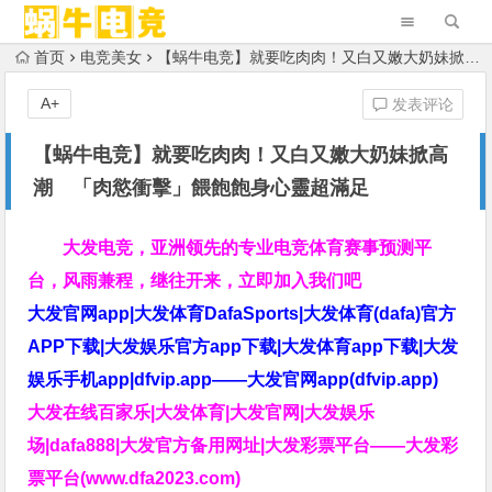
首页
电竞美女
【蜗牛电竞】就要吃肉肉！又白又嫩大奶妹掀高潮 「肉慾衝擊」餵飽飽身心靈超滿足
A+
发表评论
【蜗牛电竞】就要吃肉肉！又白又嫩大奶妹掀高
潮 「肉慾衝擊」餵飽飽身心靈超滿足
大发电竞，亚洲领先的专业电竞体育赛事预测平
台，风雨兼程，继往开来，立即加入我们吧
大发官网app|大发体育DafaSports|大发体育(dafa)官方
APP下载|大发娱乐官方app下载|大发体育app下载|大发
娱乐手机app|dfvip.app——大发官网app(dfvip.app)
大发在线百家乐|大发体育|大发官网|大发娱乐
场|dafa888|大发官方备用网址|大发彩票平台——大发彩
票平台(www.dfa2023.com)