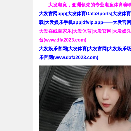
大发电竞，亚洲领先的专业电竞体育赛
大发官网app|大发体育DafaSports|大发体
载|大发娱乐手机app|dfvip.app——大发官网app
大发在线百家乐|大发体育|大发官网|大发娱乐
台(www.dfa2023.com)
大发娱乐官网|大发体育|大发官网|大发娱乐场|da
乐官网(www.dafa2023.com)