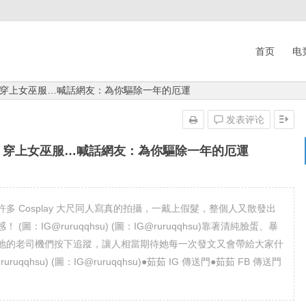
首页
电
穿上女巫服…喊話網友：為你驅除一年的厄運
发表评论
」穿上女巫服…喊話網友：為你驅除一年的厄運
 Cosplay 大尺同人寫真的拍攝，一戴上假髮，整個人又散發出
IG@ruruqqhsu) (圖：IG@ruruqqhsu)靠著清純臉蛋、暴
地的老司機們按下追蹤，讓人相當期待她每一次發文又會帶給大家什
uruqqhsu) (圖：IG@ruruqqhsu)●茹茹 IG 傳送門●茹茹 FB 傳送門