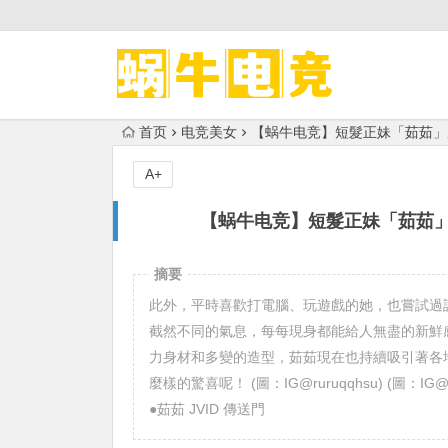
首页
电竞美女
【蜗牛电竞】短髮正妹「茹茹」
A+
【蜗牛电竞】短髮正妹「茹茹
摘要
此外，平時喜歡打電腦、玩遊戲的她，也嘗試過許多
截然不同的氣息，每每現身都能給人無盡的新鮮感！ (圖：
力身材和多變的造型，茹茹現在也持續吸引著各
麼樣的驚喜呢！ (圖：IG@ruruqqhsu) (圖：IG@r
●茹茹 JVID 傳送門