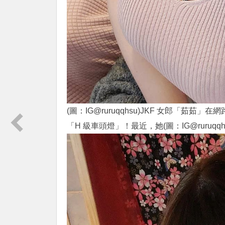
(圖：IG@ruruqqhsu)JKF 女郎「茹
「H 級車頭燈」！最近，她(圖：IG@ruruqqhs