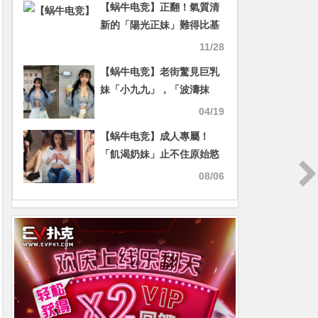
【蜗牛电竞】正翻！氣質清
新的「陽光正妹」難得比基
尼解放，甜美笑容配「白嫩
11/28
美胸」讓人瞬間戀愛！
【蜗牛电竞】老街驚見巨乳
妹「小九九」，「波濤抹
茶」比淡水河還不平靜！
04/19
【蜗牛电竞】成人專屬！
「飢渴奶妹」止不住原始慾
望 色氣噴發「撩衣露乳」
08/06
求解放