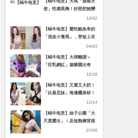
【蜗牛电竞】大馬「酒窩天
使」性感美胸！好想把她變
成自己的小酒窩！
12/02
【蜗牛电竞】愛吃鮑魚串的
「混血小隻馬」，穿短上衣
時「胸型好明顯」啊！
04/03
【蜗牛电竞】大得離譜～
「巨乳網紅」遊樂園出奇
招，「乳夾旋轉木馬」不用
12/18
手扶！
【蜗牛电竞】又瘦又大奶！
「比基尼妹」海邊曬身材！
「圓嫩大胸」吸引網友瘋狂
12/14
留言！
【蜗牛电竞】妹子公園「大
尺度露出」！及短熱褲背後
視角，上露下露的這樣會讓
07/05
地方小孩受不了啊！