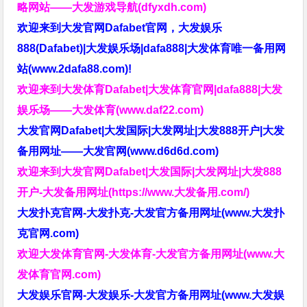
略网站——大发游戏导航(dfyxdh.com)
欢迎来到大发官网Dafabet官网，大发娱乐
888(Dafabet)|大发娱乐场|dafa888|大发体育唯一备用网
站(www.2dafa88.com)!
欢迎来到大发体育Dafabet|大发体育官网|dafa888|大发
娱乐场——大发体育(www.daf22.com)
大发官网Dafabet|大发国际|大发网址|大发888开户|大发
备用网址——大发官网(www.d6d6d.com)
欢迎来到大发官网Dafabet|大发国际|大发网址|大发888
开户-大发备用网址(https://www.大发备用.com/)
大发扑克官网-大发扑克-大发官方备用网址(www.大发扑
克官网.com)
欢迎大发体育官网-大发体育-大发官方备用网址(www.大
发体育官网.com)
大发娱乐官网-大发娱乐-大发官方备用网址(www.大发娱