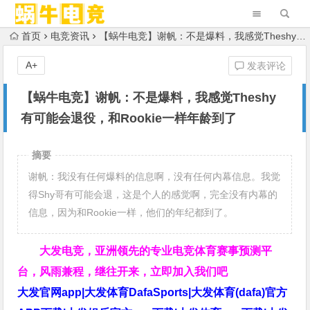
首页
电竞资讯
【蜗牛电竞】谢帆：不是爆料，我感觉Theshy有可能会退役，和Rookie一样年龄到了
A+
发表评论
【蜗牛电竞】谢帆：不是爆料，我感觉Theshy
有可能会退役，和Rookie一样年龄到了
摘要
谢帆：我没有任何爆料的信息啊，没有任何内幕信息。我觉
得Shy哥有可能会退，这是个人的感觉啊，完全没有内幕的
信息，因为和Rookie一样，他们的年纪都到了。
大发电竞，亚洲领先的专业电竞体育赛事预测平
台，风雨兼程，继往开来，立即加入我们吧
大发官网app|大发体育DafaSports|大发体育(dafa)官方