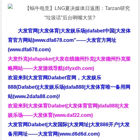
大发官网|大发体育|大发娱乐场|dafabet中国|大发体
育官方网站|www.dfa678.com"——大发官方网址
(www.dfa678.com)
大发扑克|dafapoker|大发在线德州扑克|大发德州扑克策
略网站——大发游戏导航(dfyxdh.com)
欢迎来到大发官网Dafabet官网，大发娱乐
888(Dafabet)|大发娱乐场|dafa888|大发体育唯一备用网
站(www.2dafa88.com)!
欢迎来到大发体育Dafabet|大发体育官网|dafa888|大发
娱乐场——大发体育(www.daf22.com)
大发官网Dafabet|大发国际|大发网址|大发888开户|大发
备用网址——大发官网(www.d6d6d.com)