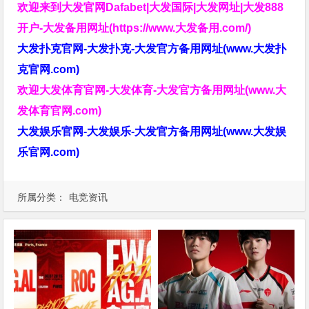
欢迎来到大发官网Dafabet|大发国际|大发网址|大发888
开户-大发备用网址(https://www.大发备用.com/)
大发扑克官网-大发扑克-大发官方备用网址(www.大发扑
克官网.com)
欢迎大发体育官网-大发体育-大发官方备用网址(www.大
发体育官网.com)
大发娱乐官网-大发娱乐-大发官方备用网址(www.大发娱
乐官网.com)
所属分类：
电竞资讯