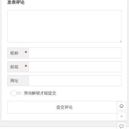
发表评论
章
导
航
*
昵称
*
邮箱
网址
滑动解锁才能提交