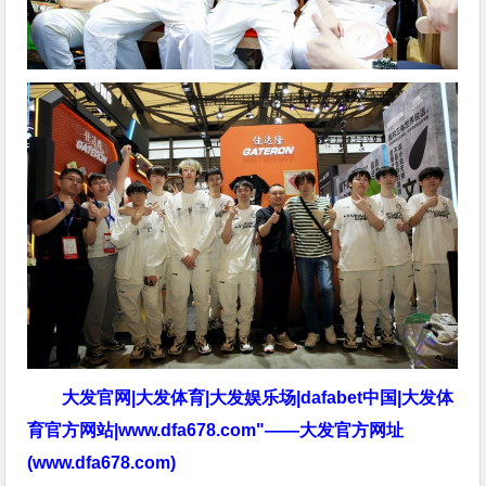
大发官网|大发体育|大发娱乐场|dafabet中国|大发体
育官方网站|www.dfa678.com"——大发官方网址
(www.dfa678.com)