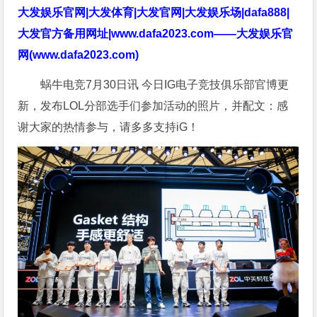
大发娱乐官网|大发体育|大发官网|大发娱乐场|dafa888|
大发官方备用网址|www.dafa2023.com——大发娱乐官
网(www.dafa2023.com)
蜗牛电竞7月30日讯 今日IG电子竞技俱乐部官博更
新，发布LOL分部选手们参加活动的照片，并配文：感
谢大家的热情参与，请多多支持iG！