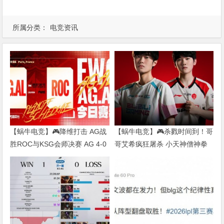
所属分类：
电竞资讯
【蜗牛电竞】🎮降维打击 AG战
【蜗牛电竞】🎮杀戮时间到！哥
胜ROC与KSG会师决赛 AG 4-0
哥艾希疯狂屠杀 小天神僧神拳
ROC
无敌 TES横扫BLG