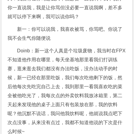
你一直说我，我是让你骂但没必要一直说我啊，差不多
就可以停下来啊，我可以说你吗？
新一：你可以说我，我喜欢被骂，你骂吧。你说了
我不会生气你随便说
Doinb：新一这个人真是个垃圾废物，我当时在FPX
不知道他作用在哪里，每天坐基地那里看我们打训练
赛，逛来逛去我们都没有办法吃饭，没办法动手的时
候，新一已经在那里吃饭，我们每次吃他剩下的饭，然
后他每次先吃完自己上去，我到那里一看我喜欢吃的菜
全被他吃光了，我每次点的外卖饮料我放冰箱里，第二
天起来发现他的桌子上面只有包装放在那，我的饮料
呢？他沉默不说话，我问他我饮料呢，他就说我点吧下
次点没事，从来没有点过，我都不知道他说的下次是什
么时候~