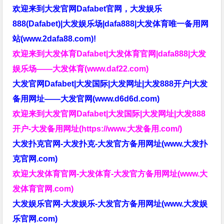
欢迎来到大发官网Dafabet官网，大发娱乐
888(Dafabet)|大发娱乐场|dafa888|大发体育唯一备用网
站(www.2dafa88.com)!
欢迎来到大发体育Dafabet|大发体育官网|dafa888|大发
娱乐场——大发体育(www.daf22.com)
大发官网Dafabet|大发国际|大发网址|大发888开户|大发
备用网址——大发官网(www.d6d6d.com)
欢迎来到大发官网Dafabet|大发国际|大发网址|大发888
开户-大发备用网址(https://www.大发备用.com/)
大发扑克官网-大发扑克-大发官方备用网址(www.大发扑
克官网.com)
欢迎大发体育官网-大发体育-大发官方备用网址(www.大
发体育官网.com)
大发娱乐官网-大发娱乐-大发官方备用网址(www.大发娱
乐官网.com)