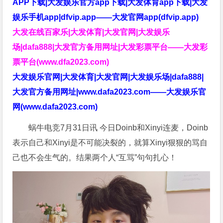
APP下载|大发娱乐官方app下载|大发体育app下载|大发
娱乐手机app|dfvip.app——大发官网app(dfvip.app)
大发在线百家乐|大发体育|大发官网|大发娱乐
场|dafa888|大发官方备用网址|大发彩票平台——大发彩
票平台(www.dfa2023.com)
大发娱乐官网|大发体育|大发官网|大发娱乐场|dafa888|
大发官方备用网址|www.dafa2023.com——大发娱乐官
网(www.dafa2023.com)
蜗牛电竞7月31日讯 今日Doinb和Xinyi连麦，Doinb
表示自己和Xinyi是不可能决裂的，就算Xinyi狠狠的骂自
己也不会生气的。结果两个人“互骂”句句扎心！