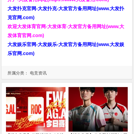
大发扑克官网-大发扑克-大发官方备用网址(www.大发扑
克官网.com)
欢迎大发体育官网-大发体育-大发官方备用网址(www.大
发体育官网.com)
大发娱乐官网-大发娱乐-大发官方备用网址(www.大发娱
乐官网.com)
所属分类：
电竞资讯