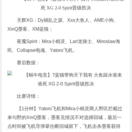
天辉
XG
：
Dy
祸乱之源、
Xxs
大鱼人、
AME
小狗、
XinQ
墨客、
XM
蓝猫；
夜魇
Spirit
：
Mira
小精灵、
Larl
龙骑士、
Miroslaw
海
民、
Collapse
电魂、
Yatoro
飞机。
赛后数据：
比赛详情：
【1分钟】Yatoro飞机和Mira小精灵两人野区拦截过
来勾野的XinQ墨客，墨客见情况不对选择回城，最后一
点时间被飞机导弹晕住断回城留下，飞机击杀墨客获得