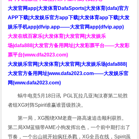
大发官网app|大发体育DafaSports|大发体育(dafa)官方
APP下载|大发娱乐官方app下载|大发体育app下载|大发
娱乐手机app|dfvip.app——大发官网app(dfvip.app)
大发在线百家乐|大发体育|大发官网|大发娱乐
场|dafa888|大发官方备用网址|大发彩票平台——大发彩
票平台(www.dfa2023.com)
大发娱乐官网|大发体育|大发官网|大发娱乐场|dafa888|
大发官方备用网址|www.dafa2023.com——大发娱乐官
网(www.dafa2023.com)
蜗牛电竞5月18日讯
PGL瓦拉几亚淘汰赛第二轮胜
者组XG对阵Spirit谁赢谁晋级胜决。
第一局，XG围绕XM老鹿一路高速追击顺利获胜。
第二局XM蓝猫带AME小狗发挥出色，一个前中期打出了
节奏，一个出山就开始疯狂杀戮，XG全员在线，Spirit虽