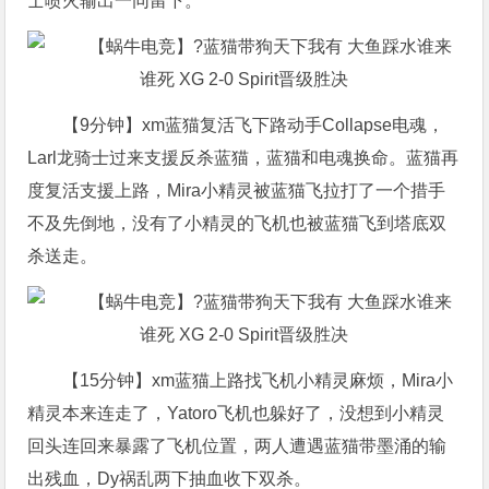
士喷火输出一同留下。
【9分钟】xm蓝猫复活飞下路动手Collapse电魂，
Larl龙骑士过来支援反杀蓝猫，蓝猫和电魂换命。蓝猫再
度复活支援上路，Mira小精灵被蓝猫飞拉打了一个措手
不及先倒地，没有了小精灵的飞机也被蓝猫飞到塔底双
杀送走。
【15分钟】xm蓝猫上路找飞机小精灵麻烦，Mira小
精灵本来连走了，Yatoro飞机也躲好了，没想到小精灵
回头连回来暴露了飞机位置，两人遭遇蓝猫带墨涌的输
出残血，Dy祸乱两下抽血收下双杀。