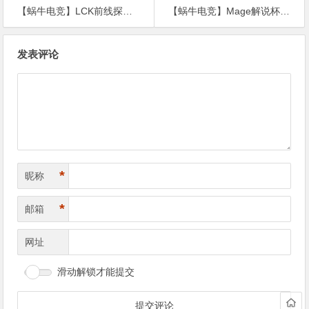
【蜗牛电竞】LCK前线探营 Viper：感觉EZ目前有点拉 但是现在版本下路英雄不多
【蜗牛电竞】Mage解说杯手把手带主持薇薇入门英雄联盟，全程红温顶级享受！
文
发表评论
章
导
航
*
昵称
*
邮箱
网址
滑动解锁才能提交