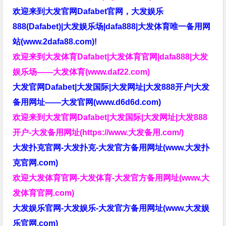
欢迎来到大发官网Dafabet官网，大发娱乐
888(Dafabet)|大发娱乐场|dafa888|大发体育唯一备用网
站(www.2dafa88.com)!
欢迎来到大发体育Dafabet|大发体育官网|dafa888|大发
娱乐场——大发体育(www.daf22.com)
大发官网Dafabet|大发国际|大发网址|大发888开户|大发
备用网址——大发官网(www.d6d6d.com)
欢迎来到大发官网Dafabet|大发国际|大发网址|大发888
开户-大发备用网址(https://www.大发备用.com/)
大发扑克官网-大发扑克-大发官方备用网址(www.大发扑
克官网.com)
欢迎大发体育官网-大发体育-大发官方备用网址(www.大
发体育官网.com)
大发娱乐官网-大发娱乐-大发官方备用网址(www.大发娱
乐官网.com)