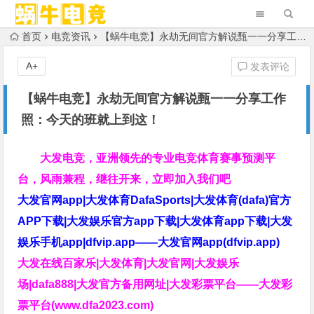
首页
电竞资讯
【蜗牛电竞】永劫无间官方解说甄一一分享工作照：今天的班就上到这！
A+
发表评论
【蜗牛电竞】永劫无间官方解说甄一一分享工作
照：今天的班就上到这！
大发电竞，亚洲领先的专业电竞体育赛事预测平
台，风雨兼程，继往开来，立即加入我们吧
大发官网app|大发体育DafaSports|大发体育(dafa)官方
APP下载|大发娱乐官方app下载|大发体育app下载|大发
娱乐手机app|dfvip.app——大发官网app(dfvip.app)
大发在线百家乐|大发体育|大发官网|大发娱乐
场|dafa888|大发官方备用网址|大发彩票平台——大发彩
票平台(www.dfa2023.com)