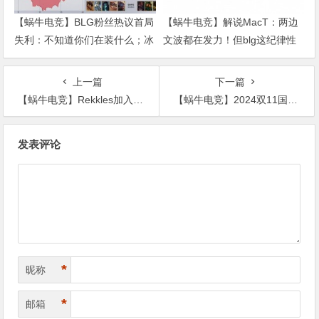
【蜗牛电竞】BLG粉丝热议首局
【蜗牛电竞】解说MacT：两边
失利：不知道你们在装什么；冰
文波都在发力！但blg这纪律性
女送的好瞩目
真是个老大难的问题
上一篇
下一篇
【蜗牛电竞】Rekkles加入欧刚Caedrel创建战队，与Nemesis成为队友，欧刚主教练
【蜗牛电竞】2024双11国内智能手机销量：苹果iPhone第一！小米紧追缩小差距
文
发表评论
章
导
航
*
昵称
*
邮箱