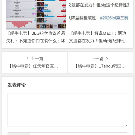
【蜗牛电竞】BLG粉丝热议首局
【蜗牛电竞】解说MacT：两边
失利：不知道你们在装什么；冰
文波都在发力！但blg这纪律性
女送的好瞩目
真是个老大难的问题
上一篇
下一篇
【蜗牛电竞】任天堂官宣：将于9月14日举办新一期的直面会
【蜗牛电竞】17shou韩国瓦分部偶遇粉丝 友好的进行队服互换
文
发表评论
章
导
航