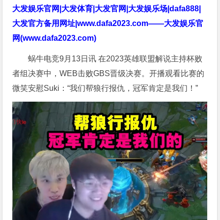
大发娱乐官网|大发体育|大发官网|大发娱乐场|dafa888|
大发官方备用网址|www.dafa2023.com——大发娱乐官
网(www.dafa2023.com)
蜗牛电竞9月13日讯 在2023英雄联盟解说主持杯败
者组决赛中，WEB击败GBS晋级决赛。开播观看比赛的
微笑安慰Suki：“我们帮狼行报仇，冠军肯定是我们！”