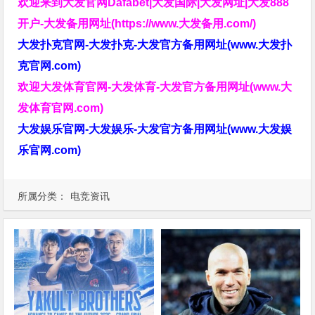
欢迎来到大发官网Dafabet|大发国际|大发网址|大发888
开户-大发备用网址(https://www.大发备用.com/)
大发扑克官网-大发扑克-大发官方备用网址(www.大发扑
克官网.com)
欢迎大发体育官网-大发体育-大发官方备用网址(www.大
发体育官网.com)
大发娱乐官网-大发娱乐-大发官方备用网址(www.大发娱
乐官网.com)
所属分类：
电竞资讯