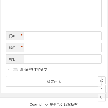
导
航
*
昵称
*
邮箱
网址
滑动解锁才能提交
Copyright ©
蜗牛电竞
版权所有.