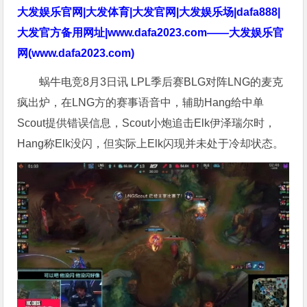
大发娱乐官网|大发体育|大发官网|大发娱乐场|dafa888|
大发官方备用网址|www.dafa2023.com——大发娱乐官
网(www.dafa2023.com)
蜗牛电竞8月3日讯 LPL季后赛BLG对阵LNG的麦克
疯出炉，在LNG方的赛事语音中，辅助Hang给中单
Scout提供错误信息，Scout小炮追击Elk伊泽瑞尔时，
Hang称Elk没闪，但实际上Elk闪现并未处于冷却状态。