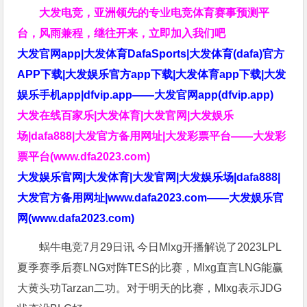
大发电竞，亚洲领先的专业电竞体育赛事预测平
台，风雨兼程，继往开来，立即加入我们吧
大发官网app|大发体育DafaSports|大发体育(dafa)官方
APP下载|大发娱乐官方app下载|大发体育app下载|大发
娱乐手机app|dfvip.app——大发官网app(dfvip.app)
大发在线百家乐|大发体育|大发官网|大发娱乐
场|dafa888|大发官方备用网址|大发彩票平台——大发彩
票平台(www.dfa2023.com)
大发娱乐官网|大发体育|大发官网|大发娱乐场|dafa888|
大发官方备用网址|www.dafa2023.com——大发娱乐官
网(www.dafa2023.com)
蜗牛电竞7月29日讯 今日Mlxg开播解说了2023LPL
夏季赛季后赛LNG对阵TES的比赛，Mlxg直言LNG能赢
大黄头功Tarzan二功。对于明天的比赛，Mlxg表示JDG