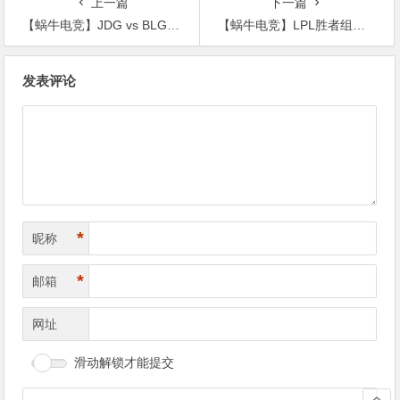
上一篇
下一篇
【蜗牛电竞】JDG vs BLG海报火药味拉满：JDG手拿三国演义第九十回-七擒孟获！
【蜗牛电竞】LPL胜者组决赛大小王对决首发公布：Bin直面369，ELK再遇Ruler
文
发表评论
章
导
航
*
昵称
*
邮箱
网址
滑动解锁才能提交