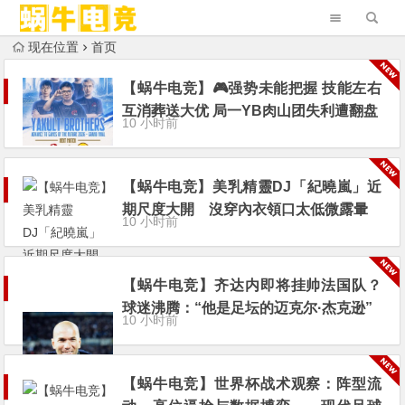
现在位置
首页
【蜗牛电竞】🎮强势未能把握 技能左右
互消葬送大优 局一YB肉山团失利遭翻盘
10 小时前
【蜗牛电竞】美乳精靈DJ「紀曉嵐」近
期尺度大開 沒穿內衣領口太低微露暈
10 小时前
【蜗牛电竞】齐达内即将挂帅法国队？
球迷沸腾：“他是足坛的迈克尔·杰克逊”
10 小时前
【蜗牛电竞】世界杯战术观察：阵型流