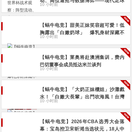
动、高位逼抢与数据博弈——现代足球
10 小时前
早已不是22个人追着球跑
【蜗牛电竞】甜美正妹笑容超可愛！低
胸露出「白嫩奶球」 爆乳身材深藏不
10 小时前
露！
【蜗牛电竞】莱奥将赴澳洲集训，费内
巴切董事会成员抵达米兰谈判
10 小时前
【蜗牛电竞】「大奶正妹櫃姐」沙灘戲
水！「白嫩大長輩」出門吹海風！台灣
10 小时前
妹子94孝順啊～
【蜗牛电竞】2026年CBA选秀大会落
幕：宝岛控卫宋昕澔当选状元，18人中