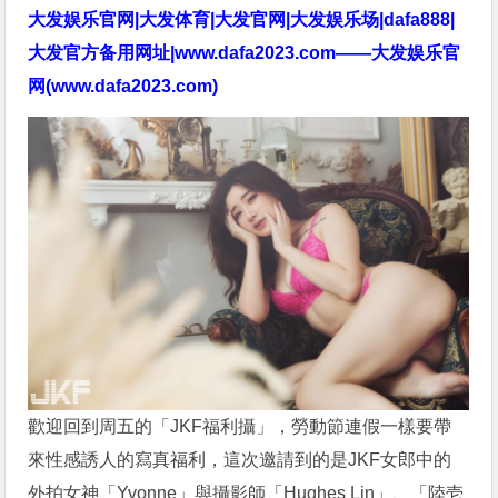
大发娱乐官网|大发体育|大发官网|大发娱乐场|dafa888|
大发官方备用网址|www.dafa2023.com——大发娱乐官
网(www.dafa2023.com)
歡迎回到周五的「JKF福利攝」，勞動節連假一樣要帶
來性感誘人的寫真福利，這次邀請到的是JKF女郎中的
外拍女神「Yvonne」與攝影師「Hughes Lin」、「陸壱