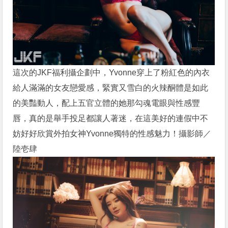
這次的JKF福利攝企劃中，Yvonne穿上了粉紅色的內衣
給人滿滿的女友戀愛感，緊實又雪白的火辣酮體是如此
的美豔動人，配上五官立體的她那勾魂電眼與性感豐
唇，真的是舉手投足都讓人著迷，在這美好的連假中不
妨好好欣賞外拍女神Yvonne獨特的性感魅力！攝影師／
陸壱肆