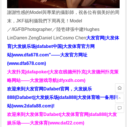
謝謝性感的Model與專業的攝影師，祝各位有個美好的周
末，JKF福利攝我們下周再見！Model
／/IG/FBPhotographer／陸壱肆張中建Hughes
LinDarren ZengDaniel LinCosmo Chen
大发官网|大发体
育|大发娱乐场|dafabet中国|大发体育官方网
站|www.dfa678.com"——大发官方网址
(www.dfa678.com)
大发扑克|dafapoker|大发在线德州扑克|大发德州扑克策
略网站——大发游戏导航(dfyxdh.com)
欢迎来到大发官网Dafabet官网，大发娱乐
888(Dafabet)|大发娱乐场|dafa888|大发体育唯一备用网
站(www.2dafa88.com)!
欢迎来到大发体育Dafabet|大发体育官网|dafa888|大发
娱乐场——大发体育(www.daf22.com)