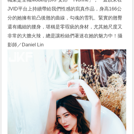
JVID平台上持續帶給我們性感的寫真作品，身高166公
分的她擁有前凸後翹的曲線，勾魂的雪乳、緊實的翹臀
還有纖細的腰身，堪稱是零瑕疵的身材，尤其她尺度又
非常的大膽火辣，總是讓粉絲們著迷在她的魅力中！攝
影師／Daniel Lin