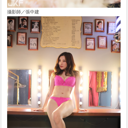
攝影師／張中建