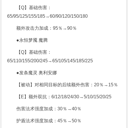
【Q】基础伤害：
65/95/125/155/185→60/90/120/150/180
额外攻击力加成：95％→90％
●永恒梦魇 魔腾
【Q】基础伤害：
65/110/155/200/245→65/105/145/185/225
●发条魔灵 奥利安娜
【被动】对相同目标的后续额外伤害：20％→15％
【E】额外双抗：6/12/18/24/30→5/10/15/20/25
伤害法术强度加成：30％→40％
护盾法术强度加成：45％→50％