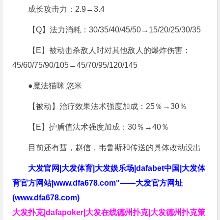
成长攻击力：2.9→3.4
【Q】法力消耗：30/35/40/45/50→15/20/25/30/35
【E】被动击杀敌人时对其他敌人的爆炸伤害：
45/60/75/90/105→45/70/95/120/145
●魔法猫咪 悠米
【被动】治疗效果法术强度加成：25％→30％
【E】护盾值法术强度加成：30％→40％
目前还有彗，赵信，韦鲁斯和传送的具体改动没出
大发官网|大发体育|大发娱乐场|dafabet中国|大发体
育官方网站|www.dfa678.com"——大发官方网址
(www.dfa678.com)
大发扑克|dafapoker|大发在线德州扑克|大发德州扑克策