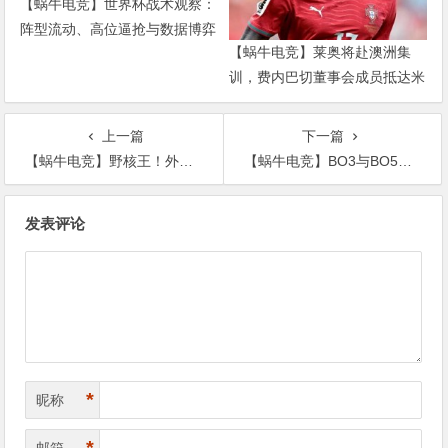
【蜗牛电竞】世界杯战术观察：
阵型流动、高位逼抢与数据博弈
【蜗牛电竞】莱奥将赴澳洲集
——现代足球早已不是22个人追
训，费内巴切董事会成员抵达米
着球跑
兰谈判
上一篇
下一篇
【蜗牛电竞】野核王！外媒统计Canyon胜率最高英雄：男枪、豹女、蝎子位居前三
【蜗牛电竞】BO3与BO5赛制深度解析：稳定性、战术深度与爆冷概率的较量
文
发表评论
章
导
航
*
昵称