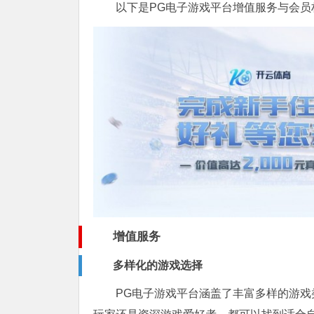
以下是PG电子游戏平台增值服务与会员
增值服务
多样化的游戏选择
PG电子游戏平台涵盖了丰富多样的游