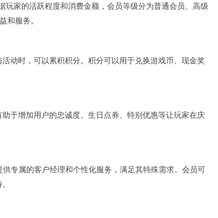
根据玩家的活跃程度和消费金额，会员等级分为普通会员、高级
权益和服务。
与活动时，可以累积积分。积分可以用于兑换游戏币、现金奖
。
有助于增加用户的忠诚度。生日点券、特别优惠等让玩家在庆
会提供专属的客户经理和个性化服务，满足其特殊需求。会员可
持。