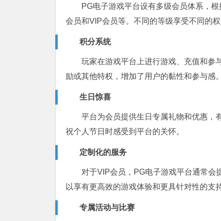
PG电子游戏平台设有多级会员体系，
会员和VIP会员等。不同的等级享受不同的
积分系统
玩家在游戏平台上进行游戏、充值和参
励或其他特权，增加了用户的黏性和参与感
生日惊喜
平台为会员提供生日专属礼物和优惠，
祝个人节日时感受到平台的关怀。
定制化的服务
对于VIP会员，PG电子游戏平台通常
以享有更高效的游戏体验和更具针对性的支
专属活动与比赛