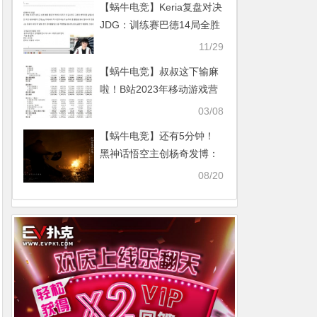
【蜗牛电竞】Keria复盘对决
JDG：训练赛巴德14局全胜
我玩巴德有信心绝对不输
11/29
【蜗牛电竞】叔叔这下输麻
啦！B站2023年移动游戏营
收40亿较去年减少20%！
03/08
【蜗牛电竞】还有5分钟！
黑神话悟空主创杨奇发博：
我听见了 谢谢你们！
08/20