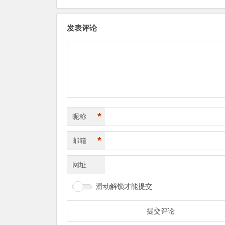
发表评论
*
昵称
*
邮箱
网址
滑动解锁才能提交