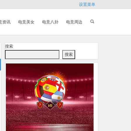
设置菜单
竞资讯
电竞美女
电竞八卦
电竞周边
搜索
搜索