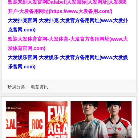
欢迎来到大发官网Dafabet|大发国际|大发网址|大发888
开户-大发备用网址(https://www.大发备用.com/)
大发扑克官网-大发扑克-大发官方备用网址(www.大发扑
克官网.com)
欢迎大发体育官网-大发体育-大发官方备用网址(www.大
发体育官网.com)
大发娱乐官网-大发娱乐-大发官方备用网址(www.大发娱
乐官网.com)
所属分类：
电竞资讯