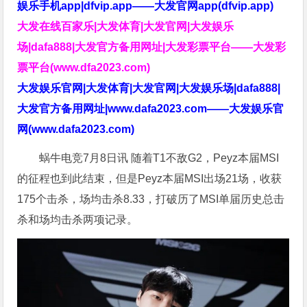
娱乐手机app|dfvip.app——大发官网app(dfvip.app)
大发在线百家乐|大发体育|大发官网|大发娱乐
场|dafa888|大发官方备用网址|大发彩票平台——大发彩
票平台(www.dfa2023.com)
大发娱乐官网|大发体育|大发官网|大发娱乐场|dafa888|
大发官方备用网址|www.dafa2023.com——大发娱乐官
网(www.dafa2023.com)
蜗牛电竞7月8日讯 随着T1不敌G2，Peyz本届MSI
的征程也到此结束，但是Peyz本届MSI出场21场，收获
175个击杀，场均击杀8.33，打破历了MSI单届历史总击
杀和场均击杀两项记录。