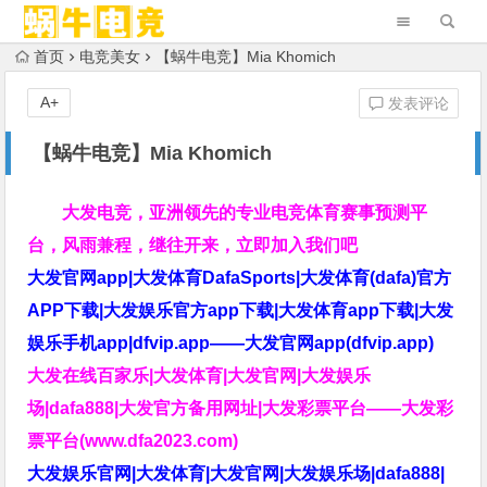
首页
电竞美女
【蜗牛电竞】Mia Khomich
A+
发表评论
【蜗牛电竞】Mia Khomich
大发电竞，亚洲领先的专业电竞体育赛事预测平
台，风雨兼程，继往开来，立即加入我们吧
大发官网app|大发体育DafaSports|大发体育(dafa)官方
APP下载|大发娱乐官方app下载|大发体育app下载|大发
娱乐手机app|dfvip.app——大发官网app(dfvip.app)
大发在线百家乐|大发体育|大发官网|大发娱乐
场|dafa888|大发官方备用网址|大发彩票平台——大发彩
票平台(www.dfa2023.com)
大发娱乐官网|大发体育|大发官网|大发娱乐场|dafa888|